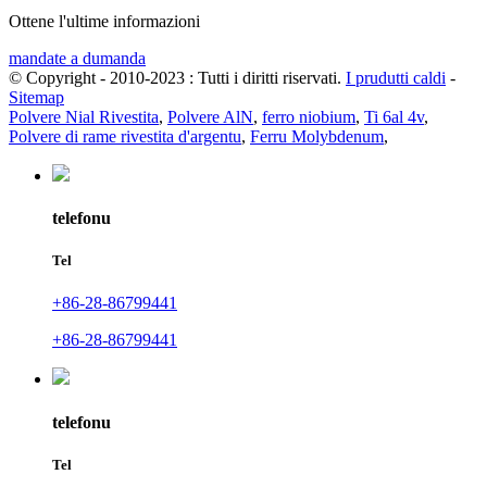
Ottene l'ultime informazioni
mandate a dumanda
© Copyright - 2010-2023 : Tutti i diritti riservati.
I prudutti caldi
-
Sitemap
Polvere Nial Rivestita
,
Polvere AlN
,
ferro niobium
,
Ti 6al 4v
,
Polvere di rame rivestita d'argentu
,
Ferru Molybdenum
,
telefonu
Tel
+86-28-86799441
+86-28-86799441
telefonu
Tel