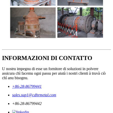
INFORMAZIONI DI CONTATTO
U nostru impegnu di esse un fornitore di soluzioni in polvere
assicura chì facemu ogni passu per aiutà i nostri clienti à truvà ciò
chì anu bisognu.
+86-28-86799441
sales.sup1@cdhrmetal.com
+86-28-86799442