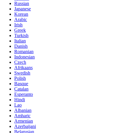
Russian
Japanese
Korean
Arabic
Irish
Greek
Turkish
Italian
Danish
Romanian
Indonesian
Czech
Afrikaans
Swedish
Polish
Basque
Catalan
Esperanto
Hindi
Lao
Albanian
Amharic
Armenian
Azerbaijani
Belarusian