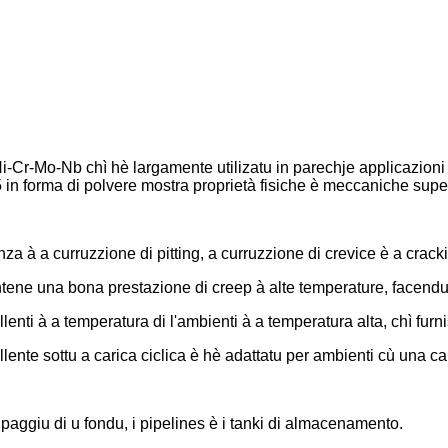
Ni-Cr-Mo-Nb chì hè largamente utilizatu in parechje applicazioni 
 in forma di polvere mostra proprietà fisiche è meccaniche superi
a à a curruzzione di pitting, a curruzzione di crevice è a cracki
tene una bona prestazione di creep à alte temperature, facendu 
llenti à a temperatura di l'ambienti à a temperatura alta, chì furn
lente sottu a carica ciclica è hè adattatu per ambienti cù una cari
quipaggiu di u fondu, i pipelines è i tanki di almacenamento.