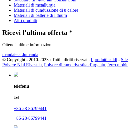
Materiali di metallurgia
Materiali di cunduzzione di u calore
Materiali di batterie di lithium
Altri prudutti
Ricevi l'ultima offerta *
Ottene l'ultime informazioni
mandate a dumanda
© Copyright - 2010-2023 : Tutti i diritti riservati.
I prudutti caldi
-
Sit
Polvere Nial Rivestita
,
Polvere di rame rivestita d'argentu
,
ferro niob
telefonu
Tel
+86-28-86799441
+86-28-86799441