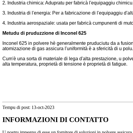
2. Industria chimica: Adupratu per fabricà l'equipaggiu chimic
3. Industria di l'energia: Per a fabricazione di l'equipaggiu d'al
4. Industria aerospaziale: usata per fabricà cumpunenti di muto
Metudu di pruduzzione di Inconel 625
Inconel 625 in polvere hè generalmente pruduciutu da a fusione d
atomizazione di gas assicura l'uniformità è a sfericità di u polu
Cum'è una sorta di materiale di lega d'alta prestazione, u polv
alta temperatura, proprietà di tensione è proprietà di fatigue.
Tempu di post: 13-oct-2023
INFORMAZIONI DI CONTATTO
U nostru impegnu di esse un fornitore di soluzioni in polvere assicura 