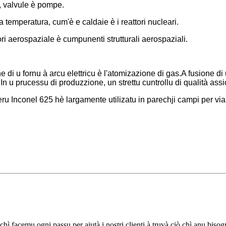
u, valvule è pompe.
ta temperatura, cum'è e caldaie è i reattori nucleari.
ri aerospaziale è cumpunenti strutturali aerospaziali.
i u fornu à arcu elettricu è l'atomizazione di gas.A fusione di u 
.In u prucessu di produzzione, un strettu cuntrollu di qualità assi
eru Inconel 625 hè largamente utilizatu in parechji campi per via
chì facemu ogni passu per aiutà i nostri clienti à truvà ciò chì anu bisog